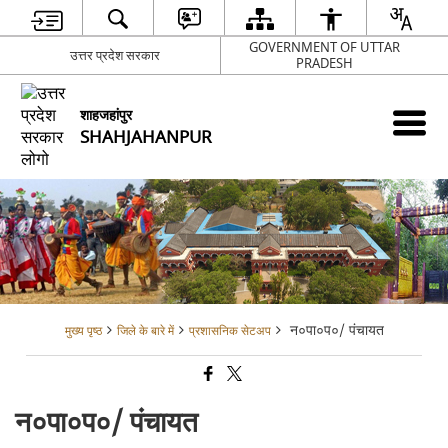
GOVERNMENT OF UTTAR
उत्तर प्रदेश सरकार
PRADESH
शाहजहांपुर
SHAHJAHANPUR
न०पा०प०/ पंचायत
मुख्य पृष्ठ
जिले के बारे में
प्रशासनिक सेटअप
न०पा०प०/ पंचायत