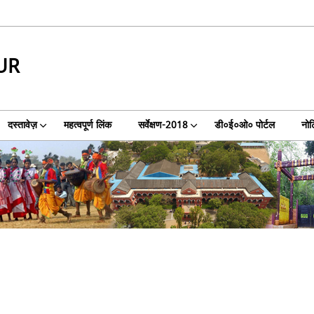
UR
दस्तावेज़
महत्वपूर्ण लिंक
सर्वेक्षण-2018
डी०ई०ओ० पोर्टल
नो