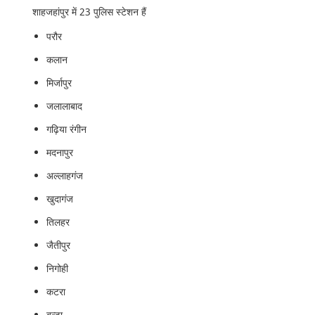
शाहजहांपुर में 23 पुलिस स्टेशन हैं
परौर
कलान
मिर्जापुर
जलालाबाद
गढ़िया रंगीन
मदनापुर
अल्लाहगंज
खुदागंज
तिलहर
जैतीपुर
निगोही
कटरा