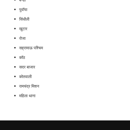
बन्‍डा
पुवॉया
सिंधौली
खुटार
रोजा
सह्रामाऊ पश्चिम
कॉठ
सदर बाजार
कोतवाली
रामचंद्र मिशन
महिला थाना