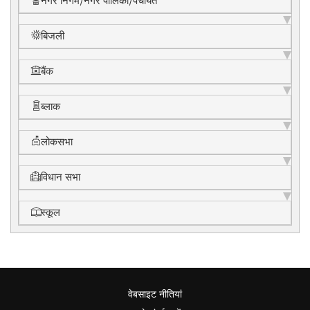
नगर निगम/नगर पालिका/पंचायत
बिजली
बैंक
ब्लाक
लोकसभा
विधान सभा
स्कूल
वेबसाइट नीतियां