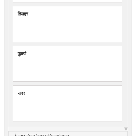
तिलहर
पुवायां
सदर