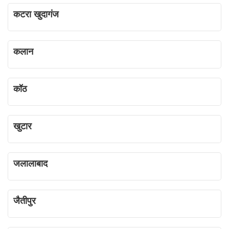
कटरा खुदागंज
कलान
कॉठ
खुटार
जलालाबाद
जैतीपुर