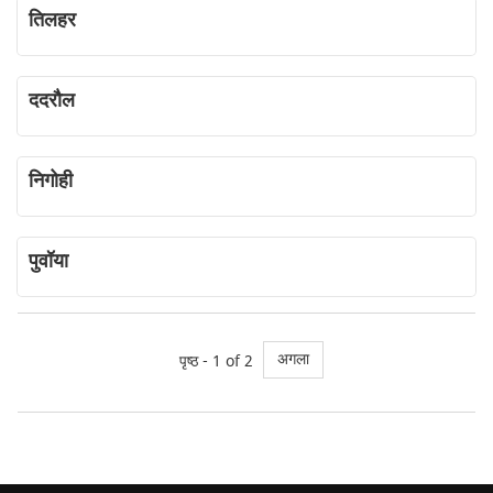
तिलहर
ददरौल
निगोही
पुवॉया
अगला
पृष्ठ - 1 of 2