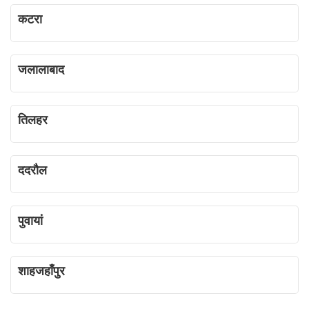
कटरा
जलालाबाद
तिलहर
ददरौल
पुवायां
शाहजहाँपुर