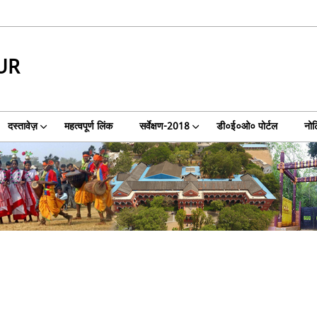
UR
दस्तावेज़
महत्वपूर्ण लिंक
सर्वेक्षण-2018
डी०ई०ओ० पोर्टल
नो